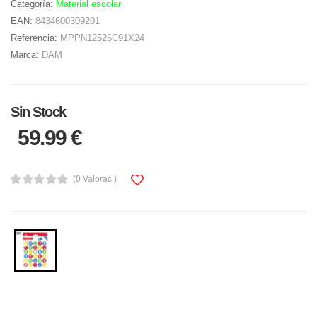
Categoría:
Material escolar
EAN:
8434600309201
Referencia:
MPPN12526C91X24
Marca:
DAM
Sin Stock
59.99 €
(0 Valorac.)