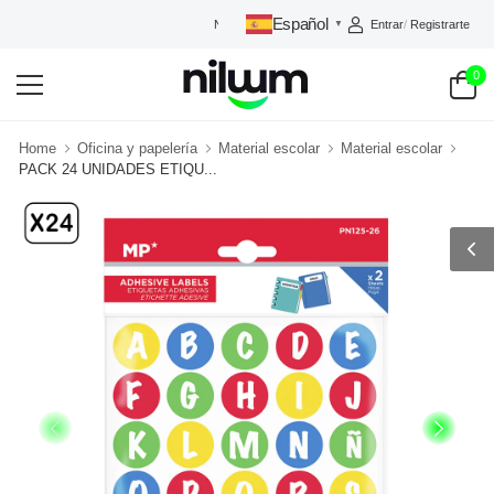
Español
Entrar
/
Registrarte
NILUUM: TU TIENDA DE CONFIANZA
▼
0
Home
Oficina y papelería
Material escolar
Material escolar
PACK 24 UNIDADES ETIQU...