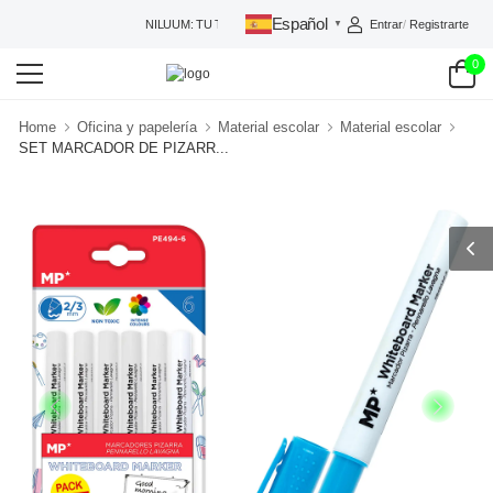
Español
Entrar
/
Registrarte
NILUUM: TU TIENDA DE CONFIANZA
▼
0
Home
Oficina y papelería
Material escolar
Material escolar
SET MARCADOR DE PIZARR...