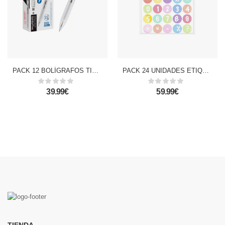
PACK 12 BOLÍGRAFOS TINTA GEL PUNTA 0.5 mm NEGRO
PACK 24 UNIDADES ETIQUETAS ADHESIVAS PERSONALIZABLES DECORADAS DISEÑO NÚMEROS Y SÍMBOLOS (SET 2 UDS)
39.99€
59.99€