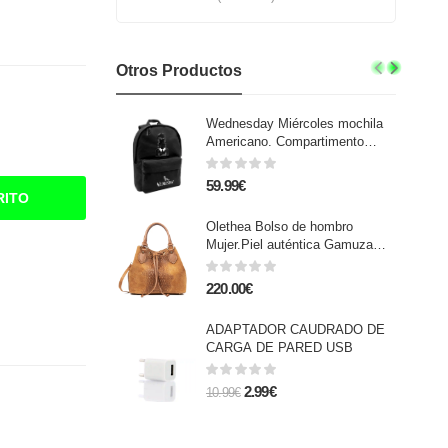
Otros Productos
Wednesday Miércoles mochila
Americano. Compartimento
portalaptop. Interior forrado y
personalizado, espaldera y
59.99€
tirantes acolchados.
RITO
Olethea Bolso de hombro
Mujer.Piel auténtica Gamuza
Grabado Cocodrilo
220.00€
ADAPTADOR CAUDRADO DE
CARGA DE PARED USB
2.99€
10.99€