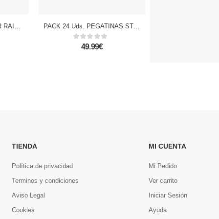
MARCADOR TEXTLINER RAIN PACK 4 Uds.
PACK 24 Uds. PEGATINAS STICKERS RELIEVE DISEÑO CLUB DE VUELO
49.99€
13.99€
TIENDA
MI CUENTA
Política de privacidad
Mi Pedido
Terminos y condiciones
Ver carrito
Aviso Legal
Iniciar Sesión
Cookies
Ayuda