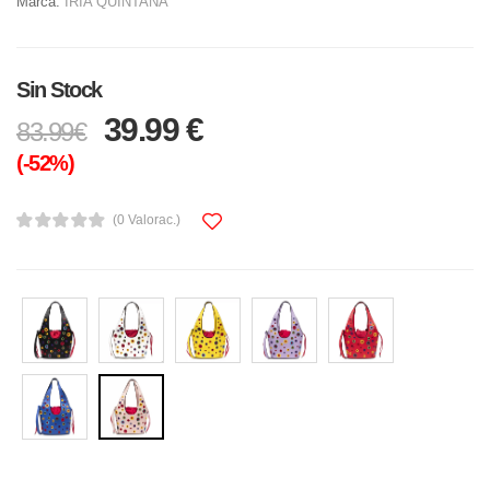
Marca:
IRIA QUINTANA
Sin Stock
39.99 €
83.99€
(-52%)
(0 Valorac.)