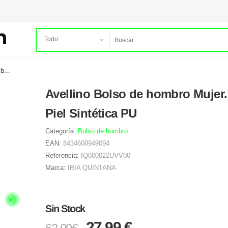
b...
Avellino Bolso de hombro Mujer.
Piel Sintética PU
Categoría:
Bolso de hombro
EAN:
8434600949094
Referencia:
IQ000022UVV00
Marca:
IRIA QUINTANA
Sin Stock
27.99 €