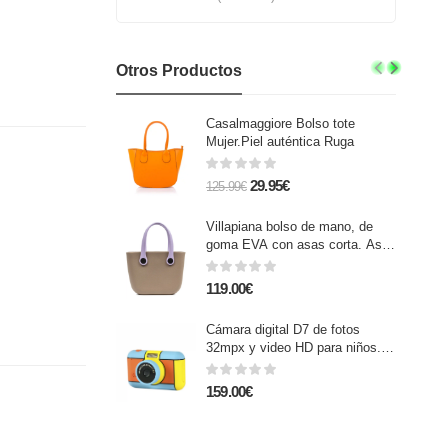
Otros Productos
Casalmaggiore Bolso tote
Mujer.Piel auténtica Ruga
29.95€
125.99€
Villapiana bolso de mano, de
goma EVA con asas corta. Asas
intercambiables.
119.00€
Cámara digital D7 de fotos
32mpx y video HD para niños.
Pantalla de 2,4 pulgadas. Con
filtros y efectos. Lanyard de
159.00€
transporte.