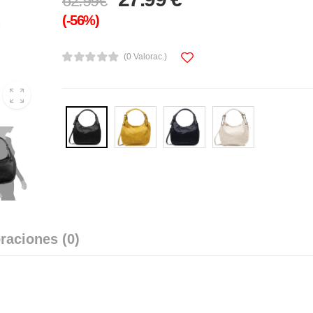
62.99€
(-56%)
(0 Valorac.)
raciones (0)