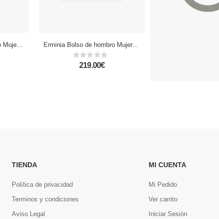
Giorgina Bolso de hombro Mujer.Tejido Lona Premium Piel Sintética PU
Erminia Bolso de hombro Mujer.Piel auténtica Dollaro
219.00€
29.00€
TIENDA
MI CUENTA
Política de privacidad
Mi Pedido
Terminos y condiciones
Ver carrito
Aviso Legal
Iniciar Sesión