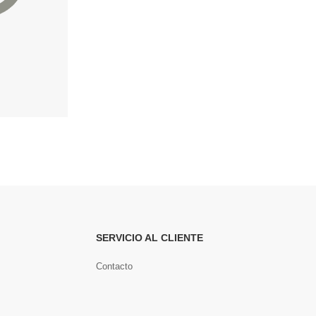
Zeri bolso de hombro de PVC transparente.
Luigia Bolso de hombro Mujer.Piel auténtica Gamuza Ruga
79.99€
167.99€
153.99
SERVICIO AL CLIENTE
Contacto