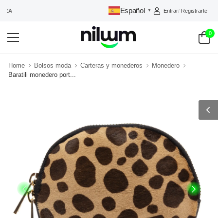
Español
Entrar
/
Registrarte
NILUUM: TU TIENDA DE CONFIANZA
▼
0
Home
Bolsos moda
Carteras y monederos
Monedero
Baratili monedero port...