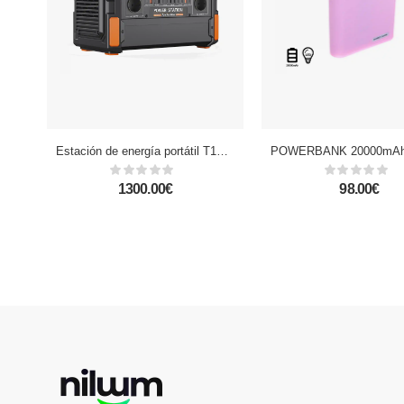
Estación de energía portátil T10, 1000W, 25.5V / 6A. Tamaño: 39.4x21.3x31 cm; 16,5kg.
1300.00€
98.00€