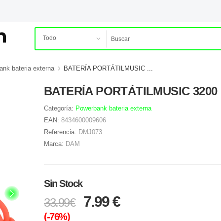
nk bateria externa
BATERÍA PORTÁTILMUSIC ...
BATERÍA PORTÁTILMUSIC 3200
Categoría:
Powerbank bateria externa
EAN:
8434600009606
Referencia:
DMJ073
Marca:
DAM
Sin Stock
7.99 €
33.99€
(-76%)