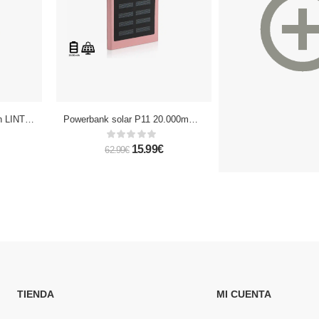
POWERBANK 20000mAh LINTERNA
Powerbank solar P11 20.000mAh doble USB
POWER BANK 
15.99€
3.
62.99€
15.99€
TIENDA
MI CUENTA