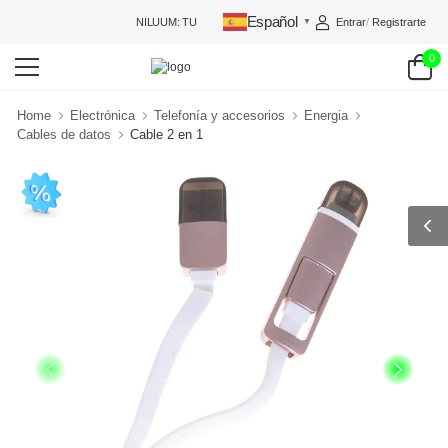
Español
Entrar
/
Registrarte
NILUUM: TU TIENDA DE CONFIANZA
▼
0
Home
Electrónica
Telefonía y accesorios
Energia
Cables de datos
Cable 2 en 1