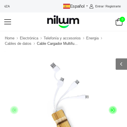
Español
Entrar
/
Registrarte
IANZA
▼
0
Home
Electrónica
Telefonía y accesorios
Energia
Cables de datos
Cable Cargador Multifu...