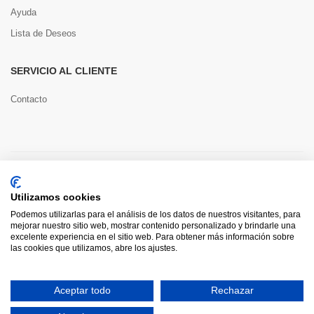
Ayuda
Lista de Deseos
SERVICIO AL CLIENTE
Contacto
Copyright © 2022 Toools S.L.
Utilizamos cookies
Pago seguro
Podemos utilizarlas para el análisis de los datos de nuestros visitantes, para
mejorar nuestro sitio web, mostrar contenido personalizado y brindarle una
excelente experiencia en el sitio web. Para obtener más información sobre
las cookies que utilizamos, abre los ajustes.
0
Aceptar todo
Rechazar
HOME
CATEGORÍAS
INICIAR SESIÓN
CARRITO
BUSCAR