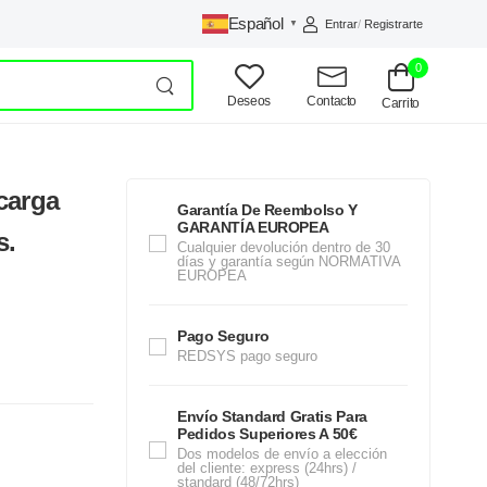
Español
Entrar
/
Registrarte
▼
0
Deseos
Contacto
Carrito
carga
Garantía De Reembolso Y
GARANTÍA EUROPEA
s.
Cualquier devolución dentro de 30
días y garantía según NORMATIVA
EUROPEA
Pago Seguro
REDSYS pago seguro
Envío Standard Gratis Para
Pedidos Superiores A 50€
Dos modelos de envío a elección
del cliente: express (24hrs) /
standard (48/72hrs)