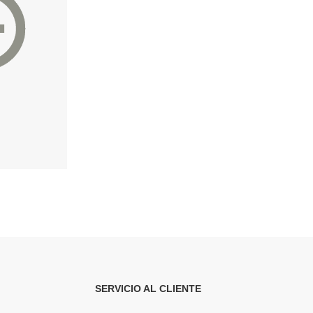
Cable USB-C a USB-C PD100W. Longitud: 2 metros, OD 4,0mm. Con luz LED.
Cable de datos y carga rápida 2.4A Lightning 8 pins 1 metro.
.99€
5.99€
10.99€
12.99
SERVICIO AL CLIENTE