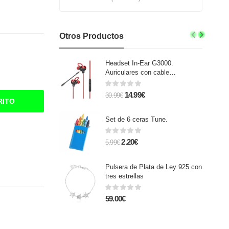
Otros Productos
Headset In-Ear G3000.
Auriculares con cable
especiales gaming con
micrófono extraíble. Xbox, PS4,
14.99€
30.99€
PC, tablet, móvil.
RITO
Set de 6 ceras Tune.
2.20€
5.99€
Pulsera de Plata de Ley 925 con
tres estrellas
59.00€