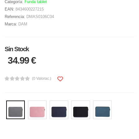
Categoría:
Funda tablet
EAN:
8434600227215
Referencia:
DMAS0106C04
Marca:
DAM
Sin Stock
34.99 €
(0 Valorac.)