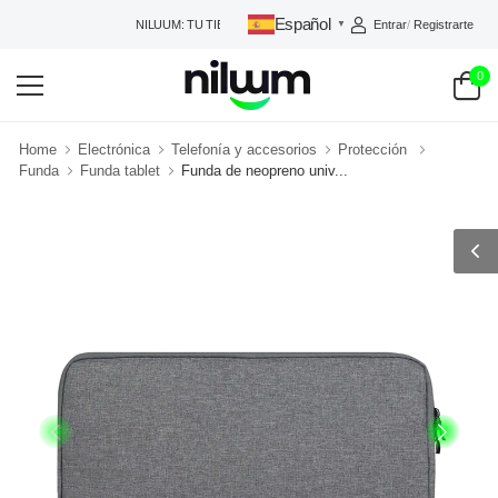
Español
Entrar
/
Registrarte
NILUUM: TU TIENDA DE CONFIANZA
▼
0
Home
Electrónica
Telefonía y accesorios
Protección
Funda
Funda tablet
Funda de neopreno univ...