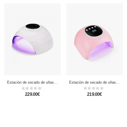
Estación de secado de uñas UV ultravioleta. Encendido automático, de 84W, con 42 lámapras LED. Para esmaltes especiales tipo semipermantente, acrílico, etc.
Estación de secado de uñas UV ultravioleta. Encendido automático, de 120W, con 45 lámapras LED. Para esmaltes especiales tipo semipermantente, acrílico, etc.
229.00€
219.00€