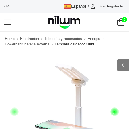
Español
Entrar
/
Registrarte
ANZA
▼
0
Home
Electrónica
Telefonía y accesorios
Energia
Powerbank bateria externa
Lámpara cargador Multi...