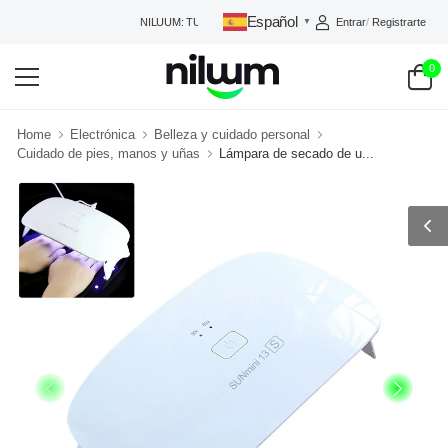
Español
Entrar
/
Registrarte
NILUUM: TU TIENDA DE CONFIANZA
▼
0
Home
Electrónica
Belleza y cuidado personal
Cuidado de pies, manos y uñas
Lámpara de secado de u...