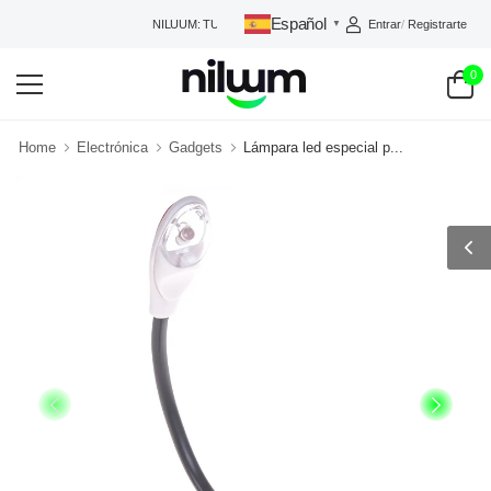
Español
Entrar
/
Registrarte
NILUUM: TU TIENDA DE CONFIANZA
▼
0
Home
Electrónica
Gadgets
Lámpara led especial p...