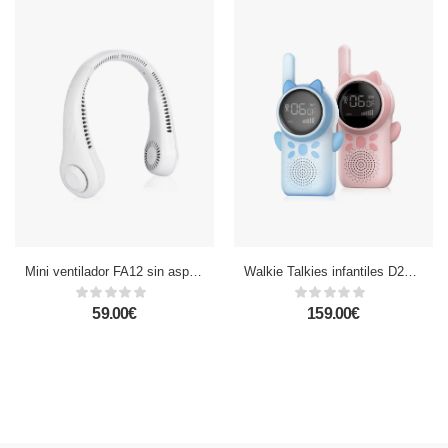
Mini ventilador FA12 sin aspas portátil, para el cuello.
Walkie Talkies infantiles D25, 1-3 km, pantalla 1,5'' a color, 99 códigos de grupo encriptados, luz LED. 2 unidades. Batería recargable.
59.00€
159.00€