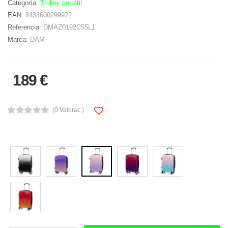
Categoría:
Trolley portátil
EAN:
8434600299922
Referencia:
DMAZ0192C55L1
Marca:
DAM
189 €
(0 Valorac.)