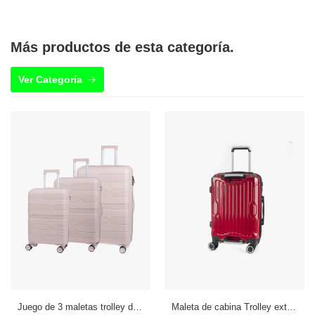
Más productos de esta categoría.
Ver Categoría
Juego de 3 maletas trolley de PP resistente a la rotura. Cerradura TSA numérica, 4 ruedas dobles y giratorias 360°.
Maleta de cabina Trolley extensible en material ligero de ABS+PC de alta resistencia con esquinas reforzadas. Cerradura numérica TSA, 4 ruedas dobles extraíbles y giratorias 360°.