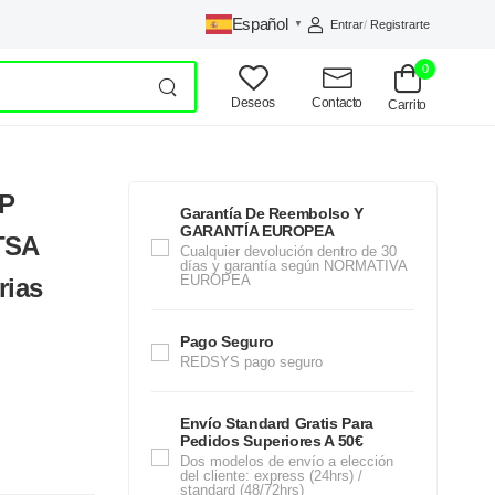
Español
Entrar
/
Registrarte
▼
0
Deseos
Contacto
Carrito
PP
Garantía De Reembolso Y
GARANTÍA EUROPEA
 TSA
Cualquier devolución dentro de 30
días y garantía según NORMATIVA
EUROPEA
rias
Pago Seguro
REDSYS pago seguro
Envío Standard Gratis Para
Pedidos Superiores A 50€
Dos modelos de envío a elección
del cliente: express (24hrs) /
standard (48/72hrs)