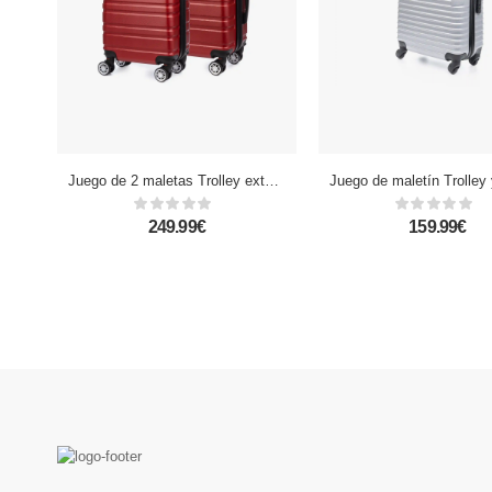
Juego de 2 maletas Trolley extensibles, en material ligero ABS de alta resistencia con esquinas reforzadas. Cerradura numérica, 4 ruedas dobles giratorias 360° y extraíbles.
249.99€
159.99€