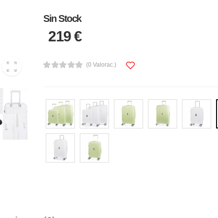
Sin Stock
219 €
(0 Valorac.)