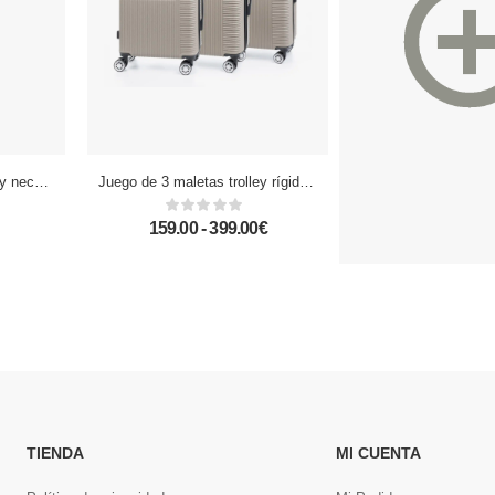
Juego de maletín Trolley y neceser, en material ligero ABS de alta resistencia. Cerradura numérica, 4 ruedas giratorias 360.
Juego de 3 maletas trolley rígidas ultraligeras, de ABS de alta resistencia. Cerradura numérica, 4 ruedas dobles giratorias 360°.
159.00 - 399.00€
399.00
TIENDA
MI CUENTA