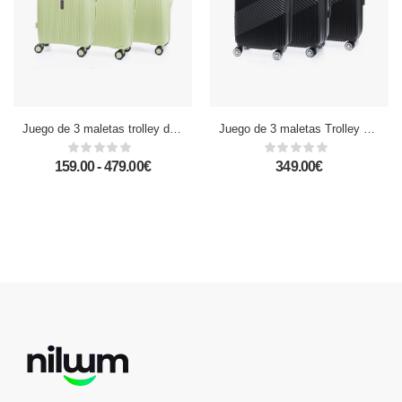
Juego de 3 maletas trolley de PP resistente a la rotura. Cerradura TSA numérica, 4 ruedas dobles giratorias 360°.
Juego de 3 maletas Trolley en material ligero de ABS de alta resistencia. Cerradura numérica, 4 ruedas dobles giratorias 360°.
159.00 - 479.00€
349.00€