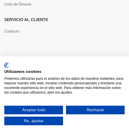
Lista de Deseos
SERVICIO AL CLIENTE
Contacto
Copyright © 2022 Toools S.L.
Utilizamos cookies
Pago seguro
Podemos utilizarlas para el análisis de los datos de nuestros visitantes, para
mejorar nuestro sitio web, mostrar contenido personalizado y brindarle una
excelente experiencia en el sitio web. Para obtener más información sobre
las cookies que utilizamos, abre los ajustes.
0
Aceptar todo
Rechazar
HOME
CATEGORÍAS
INICIAR SESIÓN
CARRITO
BUSCAR
No, ajustar