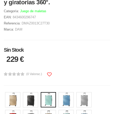
y giratorias 360°.
Categoría:
Juego de maletas
EAN:
8434600296747
Referencia:
DMAZ0013C27T30
Marca:
DAM
Sin Stock
229 €
(0 Valorac.)