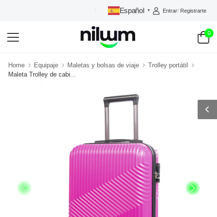
Español
Entrar
/
Registrarte
NILUUM: TU TIENDA DE CONFIANZA
▼
0
Home
Equipaje
Maletas y bolsas de viaje
Trolley portátil
Maleta Trolley de cabi...