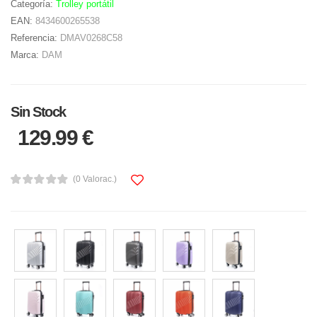
Categoría:
Trolley portátil
EAN:
8434600265538
Referencia:
DMAV0268C58
Marca:
DAM
Sin Stock
129.99 €
(0 Valorac.)