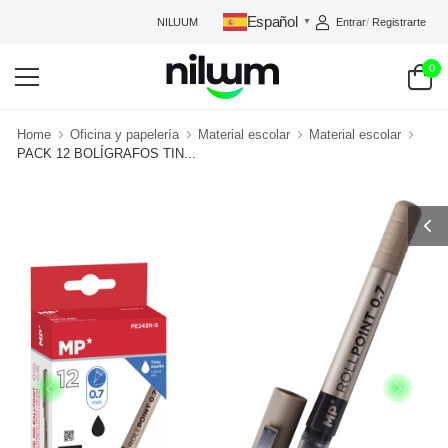
Español
Entrar
/
Registrarte
NILUUM: TU TIENDA DE CONFIANZA
▼
0
Home
Oficina y papelería
Material escolar
Material escolar
PACK 12 BOLÍGRAFOS TIN...