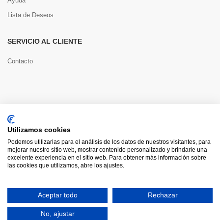
Ayuda
Lista de Deseos
SERVICIO AL CLIENTE
Contacto
Copyright © 2022 Toools S.L.
Utilizamos cookies
Pago seguro
Podemos utilizarlas para el análisis de los datos de nuestros visitantes, para
mejorar nuestro sitio web, mostrar contenido personalizado y brindarle una
excelente experiencia en el sitio web. Para obtener más información sobre
las cookies que utilizamos, abre los ajustes.
0
Aceptar todo
Rechazar
HOME
CATEGORÍAS
INICIAR SESIÓN
CARRITO
BUSCAR
No, ajustar