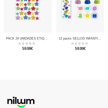
PACK 24 UNIDADES ETIQUETAS ADHESIVAS PERSONALIZABLES DECORADAS DISEÑO ESTRELLAS PEQUEÑAS Y GRANDES (SET 2 UDS)
12 packs SELLOS INFANTILES UNICORNIOS 6 Uds.
59.99€
59.99€