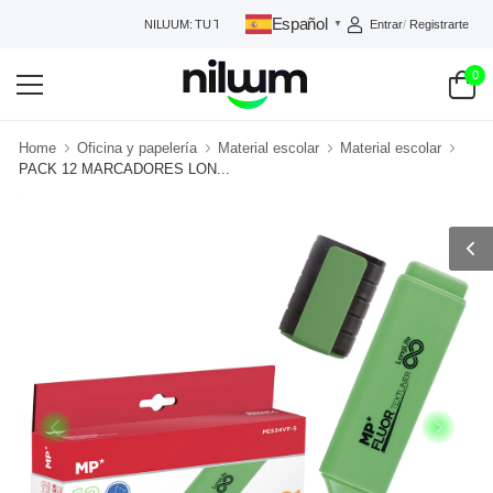
Español
Entrar
/
Registrarte
NILUUM: TU TIENDA DE CONFIANZA
▼
0
Home
Oficina y papelería
Material escolar
Material escolar
PACK 12 MARCADORES LON...