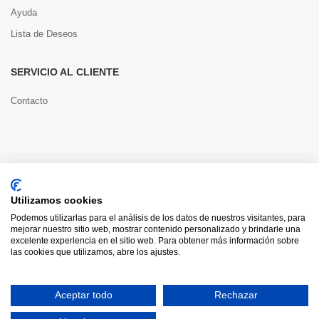
Ayuda
Lista de Deseos
SERVICIO AL CLIENTE
Contacto
Copyright © 2022 Toools S.L.
Utilizamos cookies
Pago seguro
Podemos utilizarlas para el análisis de los datos de nuestros visitantes, para
mejorar nuestro sitio web, mostrar contenido personalizado y brindarle una
excelente experiencia en el sitio web. Para obtener más información sobre
las cookies que utilizamos, abre los ajustes.
0
Aceptar todo
Rechazar
HOME
CATEGORÍAS
INICIAR SESIÓN
CARRITO
BUSCAR