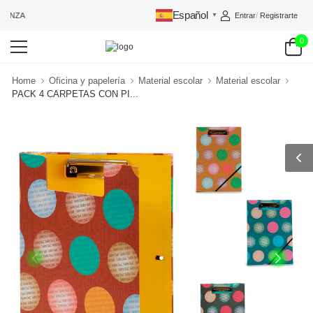
Español
Entrar
/
Registrarte
IANZA
▼
0
Home
Oficina y papelería
Material escolar
Material escolar
PACK 4 CARPETAS CON PI...