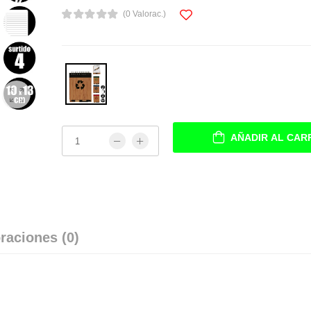
(0 Valorac.)
AÑADIR AL CAR
raciones (0)