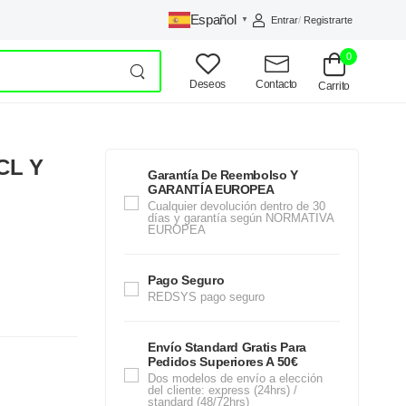
Español
Entrar
/
Registrarte
▼
0
Deseos
Contacto
Carrito
CL Y
Garantía De Reembolso Y
GARANTÍA EUROPEA
Cualquier devolución dentro de 30
días y garantía según NORMATIVA
EUROPEA
Pago Seguro
REDSYS pago seguro
Envío Standard Gratis Para
Pedidos Superiores A 50€
Dos modelos de envío a elección
del cliente: express (24hrs) /
standard (48/72hrs)