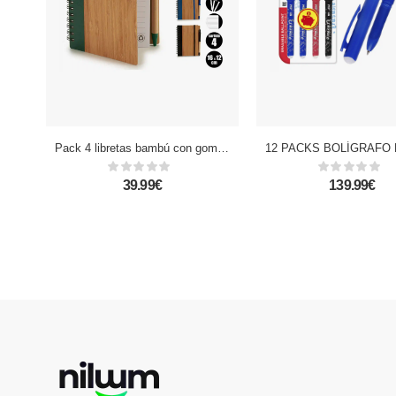
Pack 4 libretas bambú con goma y boli 16x12 cm. Surtido 4 colores.
39.99€
139.99€