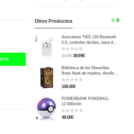
Otros Productos
Auriculares TWS J18 Bluetooth
5.0, controles táctiles, base de
carga 300mAh.
39.99€
83.99€
RITO
Biblioteca de las Maravillas.
Book Nook de madera, diseño
3D realista con gran detalle,
cubierta y luces led.
159.00€
POWERBANK POKEBALL
12.000mAh
49.00€