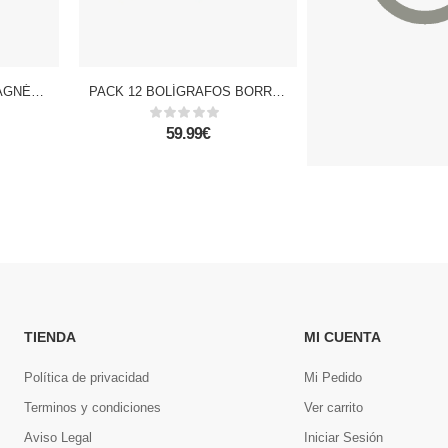
HORARIO SEMANAL MAGNÉTICO A2
PACK 12 BOLÍGRAFOS BORRABLE PUNTA 0,7 mm 12 Uds. AZUL
59.99€
24.99€
TIENDA
MI CUENTA
Política de privacidad
Mi Pedido
Terminos y condiciones
Ver carrito
Aviso Legal
Iniciar Sesión