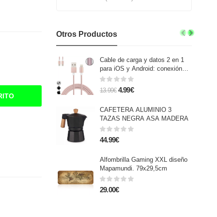
Otros Productos
Cable de carga y datos 2 en 1
para iOS y Android: conexión
Lightning y Micro USB.
4.99€
13.99€
RITO
CAFETERA ALUMINIO 3
TAZAS NEGRA ASA MADERA
44.99€
Alfombrilla Gaming XXL diseño
Mapamundi. 79x29,5cm
29.00€