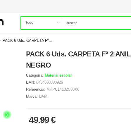
PACK 6 Uds. CARPETA Fº...
PACK 6 Uds. CARPETA Fº 2 ANI
NEGRO
Categoría:
Material escolar
EAN:
8434600303926
Referencia:
MPPC14102C00X6
Marca:
DAM
49.99 €