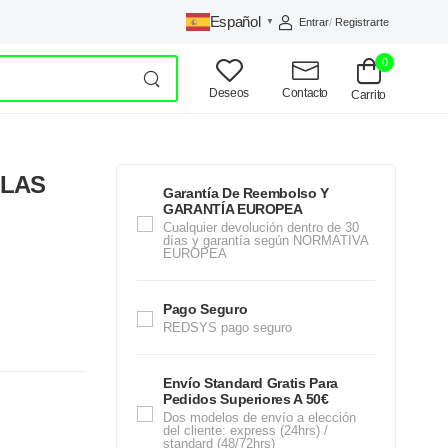
Español
Entrar
/
Registrarte
▼
0
Deseos
Contacto
Carrito
LLAS
Garantía De Reembolso Y
GARANTÍA EUROPEA
Cualquier devolución dentro de 30
días y garantía según NORMATIVA
EUROPEA
Pago Seguro
REDSYS pago seguro
Envío Standard Gratis Para
Pedidos Superiores A 50€
Dos modelos de envío a elección
del cliente: express (24hrs) /
standard (48/72hrs)