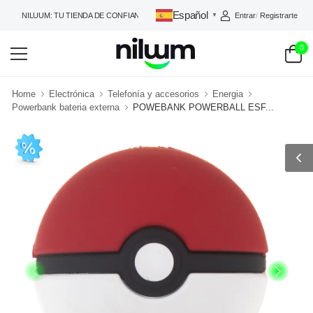
Español
Entrar
/
Registrarte
NILUUM: TU TIENDA DE CONFIANZA
▼
0
Home
Electrónica
Telefonía y accesorios
Energia
Powerbank bateria externa
POWEBANK POWERBALL ESF...