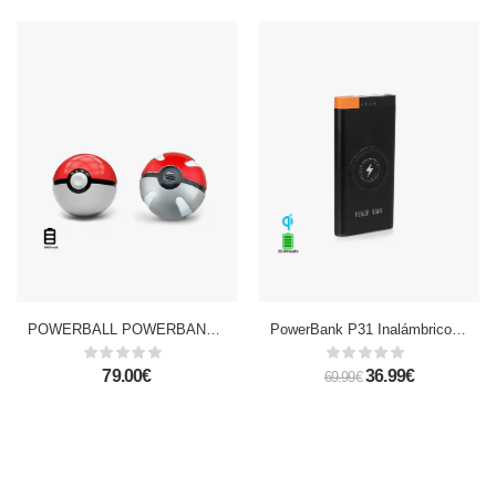
POWERBALL POWERBANK 10000 MAH
PowerBank P31 Inalámbrico Qi de 20.000 mAh con salida USB de 2.1A
79.00€
36.99€
69.99€