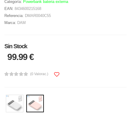
Categoría:
Powerbank bateria externa
EAN:
8434600215168
Referencia:
DMAR0040C55
Marca:
DAM
Sin Stock
99.99 €
(0 Valorac.)