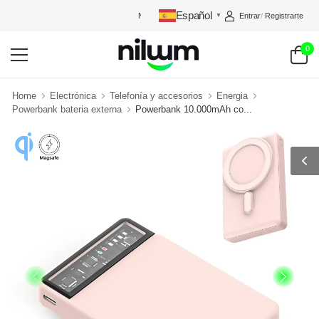
Español
Entrar
/
Registrarte
NILUUM: TU TIENDA DE CONFIANZA
▼
0
Home
Electrónica
Telefonía y accesorios
Energia
Powerbank bateria externa
Powerbank 10.000mAh co...