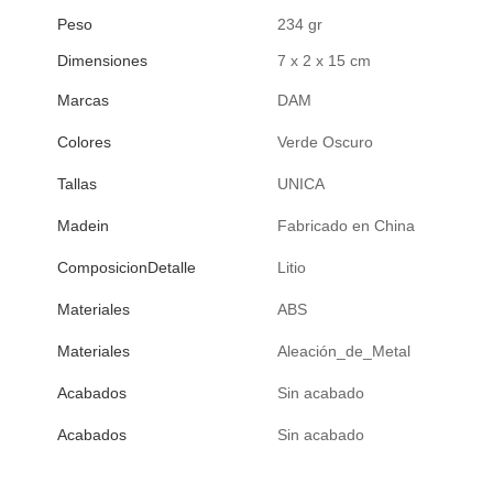
Peso
234 gr
Dimensiones
7 x 2 x 15 cm
Marcas
DAM
Colores
Verde Oscuro
Tallas
UNICA
Madein
Fabricado en China
ComposicionDetalle
Litio
Materiales
ABS
Materiales
Aleación_de_Metal
Acabados
Sin acabado
Acabados
Sin acabado