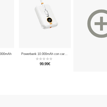
000mAh
Powerbank 10.000mAh con carga rápida PD22,5W, cable USB-C y Lightning integrado. Pantalla led de carga.
99.99€
36.
69.99€