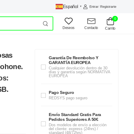
Español
Entrar
/
Registrarte
▼
0
Deseos
Contacto
Carrito
osas
Garantía De Reembolso Y
GARANTÍA EUROPEA
pohone.
Cualquier devolución dentro de 30
días y garantía según NORMATIVA
EUROPEA
os:
SB.
Pago Seguro
REDSYS pago seguro
Envío Standard Gratis Para
Pedidos Superiores A 50€
Dos modelos de envío a elección
del cliente: express (24hrs) /
standard (48/72hrs)