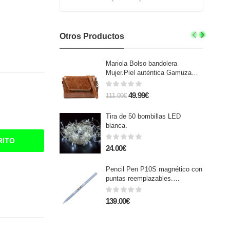
Otros Productos
Mariola Bolso bandolera
Mujer.Piel auténtica Gamuza
Lavado a la Piedra
49.99€
111.99€
Tira de 50 bombillas LED
blanca.
RITO
24.00€
Pencil Pen P10S magnético con
puntas reemplazables.
Inclinable, núcleo de cobre con
superconducción. Carcasa
139.00€
transparente.