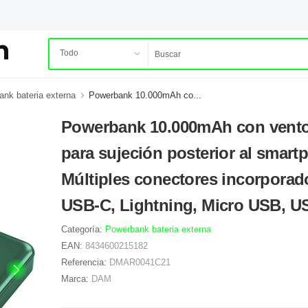
nk bateria externa
Powerbank 10.000mAh co...
Powerbank 10.000mAh con vent
para sujeción posterior al smart
Múltiples conectores incorporad
USB-C, Lightning, Micro USB, U
Categoría:
Powerbank bateria externa
EAN:
8434600215182
Referencia:
DMAR0041C21
Marca:
DAM