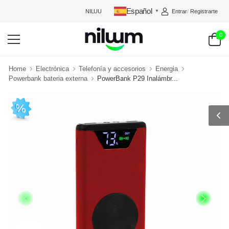
Español
Entrar
/
Registrarte
NILUUM: TU TIENDA DE CONFIANZA
▼
0
Home
Electrónica
Telefonía y accesorios
Energia
Powerbank bateria externa
PowerBank P29 Inalámbr...