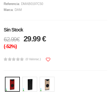
Referencia:
DMAB0197C50
Marca:
DAM
Sin Stock
29.99 €
62.99€
(-52%)
(0 Valorac.)