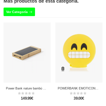
Más productos de esta categoría.
Ver Categoría
Power Bank nature bambú Qi 5W. 10000 mAh. Carga Solar. 2 Salidas USB y 1 Tipo C. Entrada Micro USB y Tipo C
POWERBANK EMOTICONO 8.800mAh + FUNDA. TEETH
149.99€
39.00€