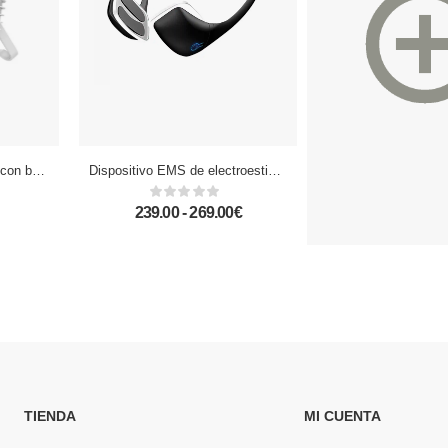
Ventilador portátil de 5W, con batería recargable, luz ambiental, y 3 velocidades.
Dispositivo EMS de electroestimulación facial 105D. Efecto reafirmante, remodelador, suavizar signos edad.
239.00 - 269.00€
199.00
TIENDA
MI CUENTA