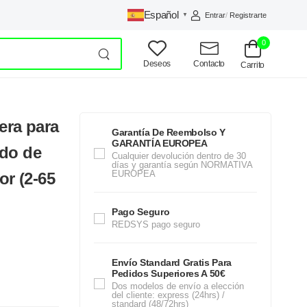
Español
Entrar
/
Registrarte
▼
0
Deseos
Contacto
Carrito
era para
Garantía De Reembolso Y
GARANTÍA EUROPEA
odo de
Cualquier devolución dentro de 30
días y garantía según NORMATIVA
EUROPEA
or (2-65
Pago Seguro
REDSYS pago seguro
Envío Standard Gratis Para
Pedidos Superiores A 50€
Dos modelos de envío a elección
del cliente: express (24hrs) /
standard (48/72hrs)