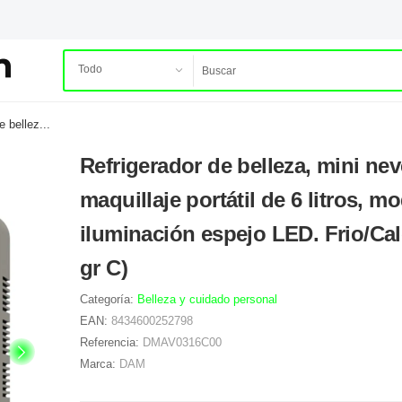
e bellez...
Refrigerador de belleza, mini nev
maquillaje portátil de 6 litros, m
iluminación espejo LED. Frio/Cal
gr C)
Categoría:
Belleza y cuidado personal
EAN:
8434600252798
Referencia:
DMAV0316C00
Marca:
DAM