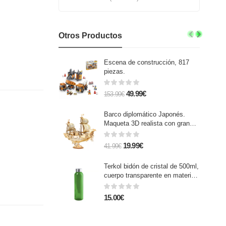
Otros Productos
Escena de construcción, 817
piezas.
49.99€
153.99€
Barco diplomático Japonés.
Maqueta 3D realista con gran
detalle, 91 piezas.
19.99€
41.99€
Terkol bidón de cristal de 500ml,
cuerpo transparente en material
libre de BPA y tapón a rosca en
acero inox.
15.00€