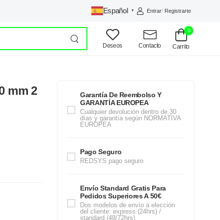
Español
Entrar
/
Registrarte
▼
0
Deseos
Contacto
Carrito
0 mm 2
Garantía De Reembolso Y
GARANTÍA EUROPEA
Cualquier devolución dentro de 30
días y garantía según NORMATIVA
EUROPEA
Pago Seguro
REDSYS pago seguro
Envío Standard Gratis Para
Pedidos Superiores A 50€
Dos modelos de envío a elección
del cliente: express (24hrs) /
standard (48/72hrs)