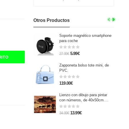
Otros Productos
Soporte magnético smartphone
para coche
5.99€
27.99€
RITO
Zapponeta bolso tote mini, de
PVC.
119.00€
Lienzo con dibujo para pintar
con números, de 40x50cm.
Diseño elefantes africanos.
Incluye pinceles y pinturas
13.99€
34.99€
necesarias.