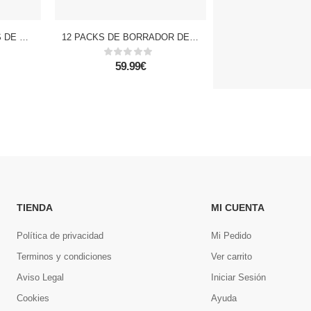
PACK 12 MARCADORES DE PINTURA FINO NEGRO
12 PACKS DE BORRADOR DE COLOR DINOSAURIO 2 Uds. ESTEGOSAURIO Y TRICERATOPS.
59.99€
23.99€
TIENDA
MI CUENTA
Política de privacidad
Mi Pedido
Terminos y condiciones
Ver carrito
Aviso Legal
Iniciar Sesión
Cookies
Ayuda