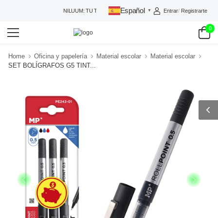
Español
Entrar
/
Registrarte
NILUUM: TU TIENDA DE CONFIANZA
▼
0
Home
Oficina y papelería
Material escolar
Material escolar
SET BOLÍGRAFOS G5 TINT...