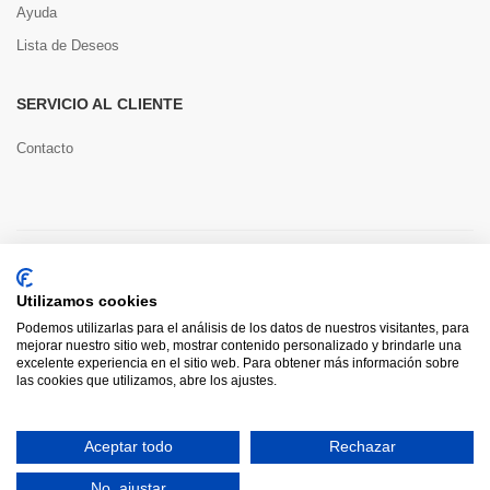
Ayuda
Lista de Deseos
SERVICIO AL CLIENTE
Contacto
Copyright © 2022 Toools S.L.
Utilizamos cookies
Pago seguro
Podemos utilizarlas para el análisis de los datos de nuestros visitantes, para
mejorar nuestro sitio web, mostrar contenido personalizado y brindarle una
excelente experiencia en el sitio web. Para obtener más información sobre
las cookies que utilizamos, abre los ajustes.
0
Aceptar todo
Rechazar
HOME
CATEGORÍAS
INICIAR SESIÓN
CARRITO
BUSCAR
No, ajustar