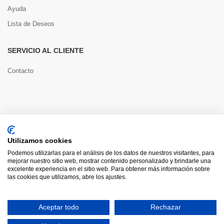
Ayuda
Lista de Deseos
SERVICIO AL CLIENTE
Contacto
Copyright © 2022 Toools S.L.
Utilizamos cookies
Pago seguro
Podemos utilizarlas para el análisis de los datos de nuestros visitantes, para
mejorar nuestro sitio web, mostrar contenido personalizado y brindarle una
excelente experiencia en el sitio web. Para obtener más información sobre
las cookies que utilizamos, abre los ajustes.
0
Aceptar todo
Rechazar
HOME
CATEGORÍAS
INICIAR SESIÓN
CARRITO
BUSCAR