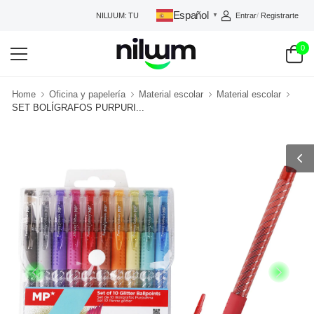
Español
Entrar
/
Registrarte
NILUUM: TU TIENDA DE CONFIANZA
▼
0
Home
Oficina y papelería
Material escolar
Material escolar
SET BOLÍGRAFOS PURPURI...