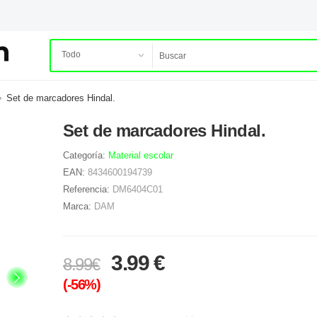
Set de marcadores Hindal.
Set de marcadores Hindal.
Categoría:
Material escolar
EAN:
8434600194739
Referencia:
DM6404C01
Marca:
DAM
3.99 €
8.99€
(-56%)