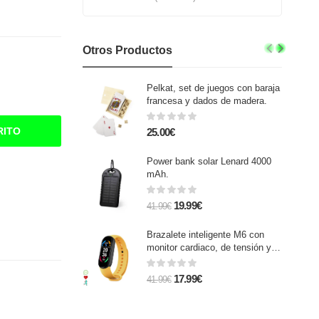
Otros Productos
Pelkat, set de juegos con baraja
francesa y dados de madera.
RITO
25.00€
Power bank solar Lenard 4000
mAh.
19.99€
41.99€
Brazalete inteligente M6 con
monitor cardiaco, de tensión y
oxígeno en sangre. Modo
multideporte.
17.99€
41.99€