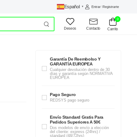
Español
Entrar
/
Registrarte
▼
0
Deseos
Contacto
Carrito
Garantía De Reembolso Y
GARANTÍA EUROPEA
Cualquier devolución dentro de 30
días y garantía según NORMATIVA
EUROPEA
Pago Seguro
REDSYS pago seguro
Envío Standard Gratis Para
Pedidos Superiores A 50€
Dos modelos de envío a elección
del cliente: express (24hrs) /
standard (48/72hrs)