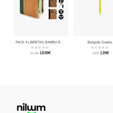
PACK 4 LIBRETAS BAMBU RECICL Y BOLI 18X14CM S4
Bolígrafo Gradox
18.99€
1.99€
41.99€
4.99€