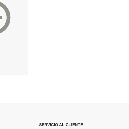
Cable USB-C a Lightning PD20W. Longitud: 0,25 metros, OD 3,5mm. Con luz LED.
Cable de carga y datos 2 en 1 para iOS y Android: conexión Lightning y Micro USB.
.99€
4.99€
13.99€
12.99
SERVICIO AL CLIENTE