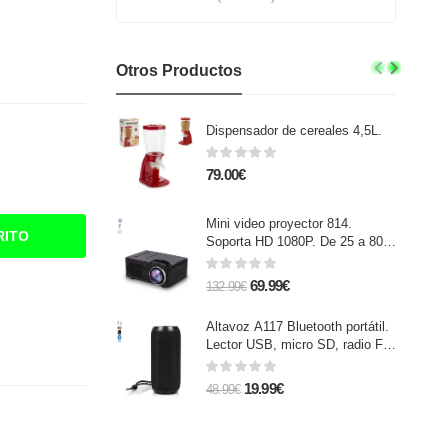
Otros Productos
Dispensador de cereales 4,5L.
79.00€
Mini video proyector 814.
RITO
Soporta HD 1080P. De 25 a 80
pulgadas, contraste 1000:1,
altavoz incorporado y mando a
69.99€
132.99€
distancia.
Altavoz A117 Bluetooth portátil.
Lector USB, micro SD, radio FM
y manos libres. Entrada auxiliar
jack 3,5mm.
19.99€
48.99€