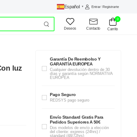
Español
Entrar
/
Registrarte
▼
0
Deseos
Contacto
Carrito
Garantía De Reembolso Y
GARANTÍA EUROPEA
Con luz
Cualquier devolución dentro de 30
días y garantía según NORMATIVA
EUROPEA
Pago Seguro
REDSYS pago seguro
Envío Standard Gratis Para
Pedidos Superiores A 50€
Dos modelos de envío a elección
del cliente: express (24hrs) /
standard (48/72hrs)