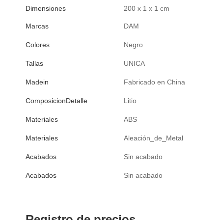
Dimensiones
200 x 1 x 1 cm
Marcas
DAM
Colores
Negro
Tallas
UNICA
Madein
Fabricado en China
ComposicionDetalle
Litio
Materiales
ABS
Materiales
Aleación_de_Metal
Acabados
Sin acabado
Acabados
Sin acabado
Registro de precios