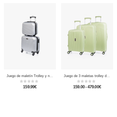
Juego de maletín Trolley y neceser, en material ligero ABS de alta resistencia. Cerradura numérica, 4 ruedas giratorias 360.
Juego de 3 maletas trolley de PP resistente a la rotura. Cerradura TSA numérica, 4 ruedas dobles giratorias 360°.
159.99€
159.00 - 479.00€