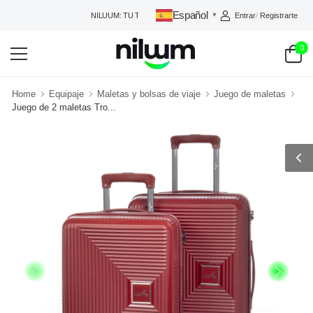
Español
Entrar
/
Registrarte
NILUUM: TU TIENDA DE CONFIANZA
▼
0
Home
Equipaje
Maletas y bolsas de viaje
Juego de maletas
Juego de 2 maletas Tro...