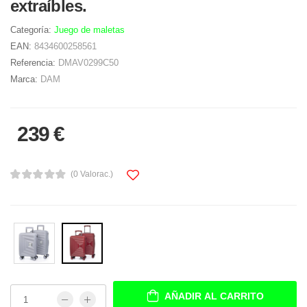
extraíbles.
Categoría:
Juego de maletas
EAN:
8434600258561
Referencia:
DMAV0299C50
Marca:
DAM
239 €
(0 Valorac.)
AÑADIR AL CARRITO