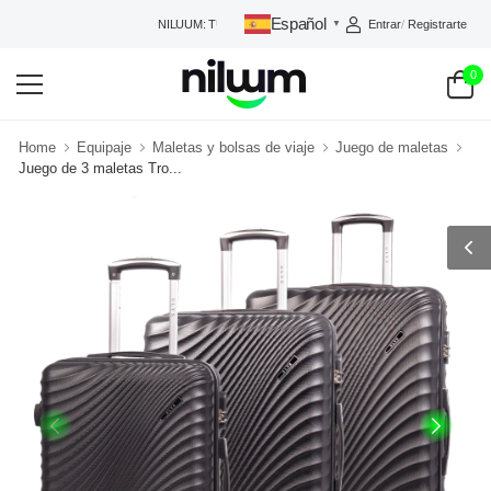
Español
Entrar
/
Registrarte
NILUUM: TU TIENDA DE CONFIANZA
▼
0
Home
Equipaje
Maletas y bolsas de viaje
Juego de maletas
Juego de 3 maletas Tro...