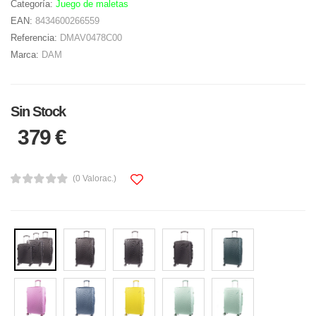
Categoría:
Juego de maletas
EAN:
8434600266559
Referencia:
DMAV0478C00
Marca:
DAM
Sin Stock
379 €
(0 Valorac.)