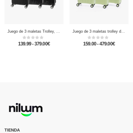
Juego de 3 maletas Trolley, en material ligero ABS de alta resistencia con esquinas reforzadas. Cerradura numérica y 4 ruedas dobles giratorias 360°.
Juego de 3 maletas trolley de PP resistente a la rotura. Cerradura TSA numérica, 4 ruedas dobles giratorias 360°.
139.99 - 379.00€
159.00 - 479.00€
TIENDA