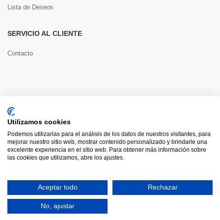
Lista de Deseos
SERVICIO AL CLIENTE
Contacto
Copyright © 2022 Toools S.L.
Utilizamos cookies
Pago seguro
Podemos utilizarlas para el análisis de los datos de nuestros visitantes, para
mejorar nuestro sitio web, mostrar contenido personalizado y brindarle una
excelente experiencia en el sitio web. Para obtener más información sobre
las cookies que utilizamos, abre los ajustes.
0
Aceptar todo
Rechazar
HOME
CATEGORÍAS
INICIAR SESIÓN
CARRITO
BUSCAR
No, ajustar