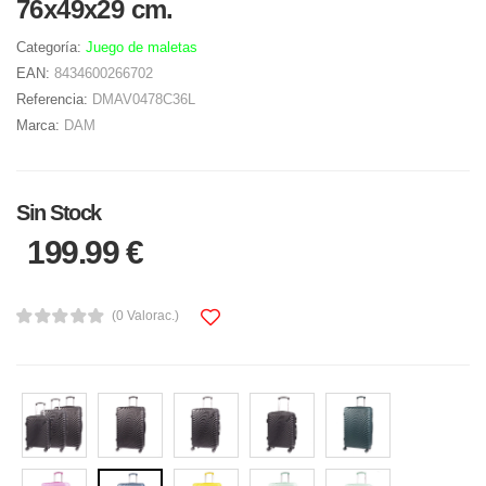
76x49x29 cm.
Categoría:
Juego de maletas
EAN:
8434600266702
Referencia:
DMAV0478C36L
Marca:
DAM
Sin Stock
199.99 €
(0 Valorac.)