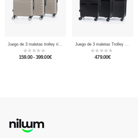
Juego de 3 maletas trolley rígidas ultraligeras, de ABS de alta resistencia. Cerradura numérica, 4 ruedas dobles giratorias 360°.
Juego de 3 maletas Trolley extensibles, en material ligero PP resistente a la rotura. Cerradura TSA numérica, 4 ruedas dobles giratorias 360°.
159.00 - 399.00€
479.00€