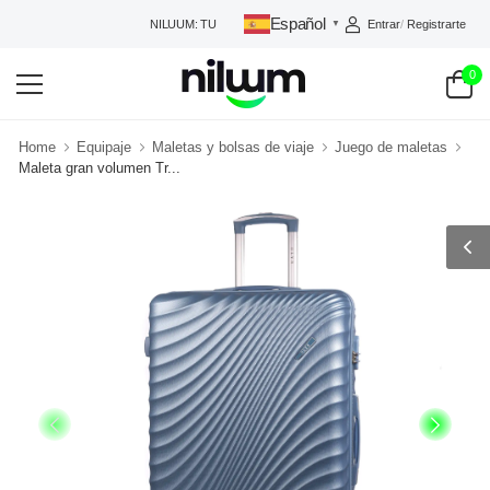
Español
Entrar
/
Registrarte
NILUUM: TU TIENDA DE CONFIANZA
▼
0
Home
Equipaje
Maletas y bolsas de viaje
Juego de maletas
Maleta gran volumen Tr...