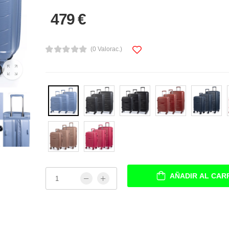
479 €
(0 Valorac.)
AÑADIR AL CAR