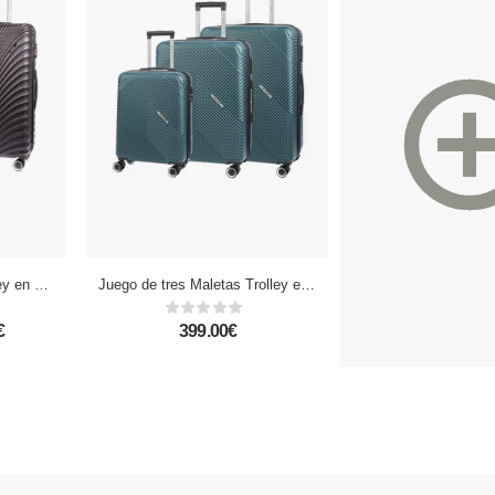
Juego de 3 maletas Trolley en material ligero de ABS de alta resistencia. Cerradura numérica, 4 ruedas dobles giratorias 360°.
Juego de tres Maletas Trolley extensible, en material ligero ABS de alta resistencia. Cerradura numérica, 4 ruedas dobles giratorias 360°.
€
399.00€
139.99 - 37