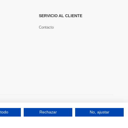
SERVICIO AL CLIENTE
Contacto
Pago seguro
 todo
Rechazar
No, ajustar