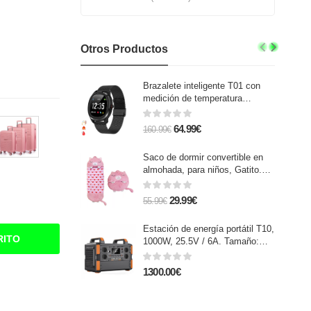
Otros Productos
Brazalete inteligente T01 con
medición de temperatura
corporal, tensión y O2 en sangre
64.99€
160.99€
Saco de dormir convertible en
almohada, para niños, Gatito.
Tacto peluche. Pequeño / S:
135x50cm.
29.99€
55.99€
Estación de energía portátil T10,
RITO
1000W, 25.5V / 6A. Tamaño:
39.4x21.3x31 cm; 16,5kg.
1300.00€