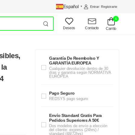
Español
Entrar
/
Registrarte
▼
0
Deseos
Contacto
Carrito
sibles,
Garantía De Reembolso Y
GARANTÍA EUROPEA
 la
Cualquier devolución dentro de 30
días y garantía según NORMATIVA
EUROPEA
4
Pago Seguro
REDSYS pago seguro
Envío Standard Gratis Para
Pedidos Superiores A 50€
Dos modelos de envío a elección
del cliente: express (24hrs) /
standard (48/72hrs)