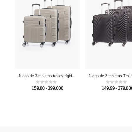
Juego de 3 maletas trolley rígidas ultraligeras, de ABS de alta resistencia. Cerradura numérica, 4 ruedas dobles giratorias 360°.
159.00 - 399.00€
149.99 - 379.00