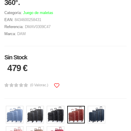
360°.
Categoría:
Juego de maletas
EAN:
8434600258431
Referencia:
DMAV0309C47
Marca:
DAM
Sin Stock
479 €
(0 Valorac.)