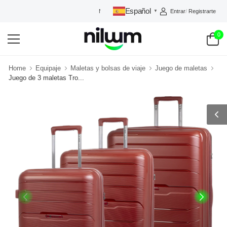
Español
Entrar
/
Registrarte
NILUUM: TU TIENDA DE CONFIANZA
▼
0
Home
Equipaje
Maletas y bolsas de viaje
Juego de maletas
Juego de 3 maletas Tro...