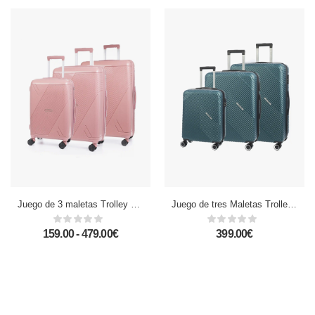
Juego de 3 maletas Trolley de PP resistente a la rotura. Cerradura TSA numérica, 4 ruedas dobles giratorias 360°.
Juego de tres Maletas Trolley extensible, en material ligero ABS de alta resistencia. Cerradura numérica, 4 ruedas dobles giratorias 360°.
159.00 - 479.00€
399.00€