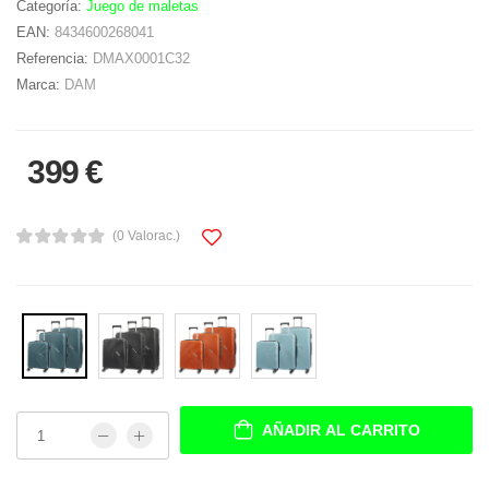
Categoría:
Juego de maletas
EAN:
8434600268041
Referencia:
DMAX0001C32
Marca:
DAM
399 €
(0 Valorac.)
AÑADIR AL CARRITO