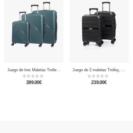
Juego de tres Maletas Trolley extensible, en material ligero ABS de alta resistencia. Cerradura numérica, 4 ruedas dobles giratorias 360°.
Juego de 2 maletas Trolley, en material ligero PP resistente a la rotura. Cerradura TSA numérica, 4 ruedas dobles giratorias 360°, extraíbles.
399.00€
239.00€