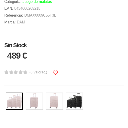
Categoría:
Juego de maletas
EAN:
8434600269215
Referencia:
DMAX0009C55T3L
Marca:
DAM
Sin Stock
489 €
(0 Valorac.)