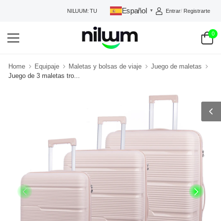
Español
Entrar
/
Registrarte
NILUUM: TU TIENDA DE CONFIANZA
▼
0
Home
Equipaje
Maletas y bolsas de viaje
Juego de maletas
Juego de 3 maletas tro...