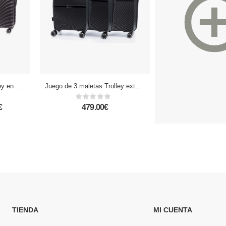
Juego de 3 maletas Trolley en material ligero de ABS de alta resistencia. Cerradura numérica, 4 ruedas dobles giratorias 360°.
Juego de 3 maletas Trolley extensibles, en material ligero PP resistente a la rotura. Cerradura TSA numérica, 4 ruedas dobles giratorias 360°.
€
479.00€
159.00 - 39
TIENDA
MI CUENTA