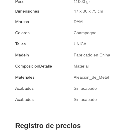
Peso
11000 gr
Dimensiones
47 x 30 x 75 cm
Marcas
DAM
Colores
Champagne
Tallas
UNICA
Madein
Fabricado en China
ComposicionDetalle
Material
Materiales
Aleación_de_Metal
Acabados
Sin acabado
Acabados
Sin acabado
Registro de precios