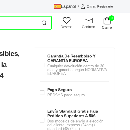
Español
Entrar
/
Registrarte
▼
0
Deseos
Contacto
Carrito
sibles,
Garantía De Reembolso Y
GARANTÍA EUROPEA
 la
Cualquier devolución dentro de 30
días y garantía según NORMATIVA
EUROPEA
4
Pago Seguro
REDSYS pago seguro
Envío Standard Gratis Para
Pedidos Superiores A 50€
Dos modelos de envío a elección
del cliente: express (24hrs) /
standard (48/72hrs)