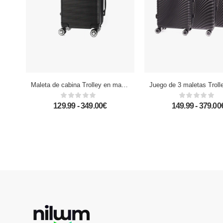
Maleta de cabina Trolley en material ligero de ABS de alta resistencia con esquinas reforzadas. Cerradura numérica y 4 ruedas dobles giratorias 360°. 57x36x21 cm.
129.99 - 349.00€
149.99 - 379.00