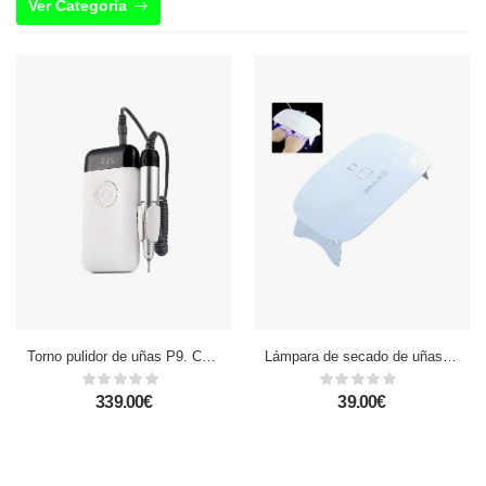
Ver Categoría
Torno pulidor de uñas P9. Cabezal cerámico, 35.000 rpm.
Lámpara de secado de uñas UV ultravioleta. Para esmaltes especiales tipo semipermantente, acrílico, etc.
339.00€
39.00€