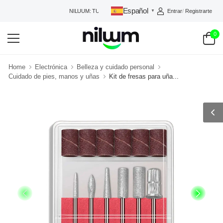
Español
Entrar
/
Registrarte
NILUUM: TU TIENDA DE CONFIANZA
▼
0
Home
Electrónica
Belleza y cuidado personal
Cuidado de pies, manos y uñas
Kit de fresas para uña...