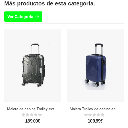
Más productos de esta categoría.
Ver Categoría
Maleta de cabina Trolley extensible en material ligero de ABS+PC de alta resistencia con esquinas reforzadas. Cerradura numérica TSA, 4 ruedas dobles extraíbles y giratorias 360°.
Maleta Trolley de cabina en material ligero, de ABS de alta resistencia. Cerradura numérica, 4 ruedas dobles giratorias 360°.
189.00€
109.99€