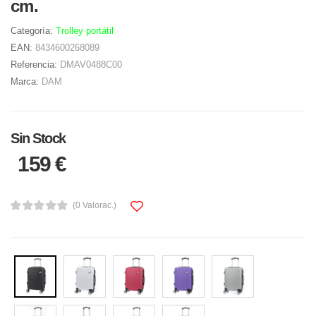
cm.
Categoría:
Trolley portátil
EAN:
8434600268089
Referencia:
DMAV0488C00
Marca:
DAM
Sin Stock
159 €
(0 Valorac.)