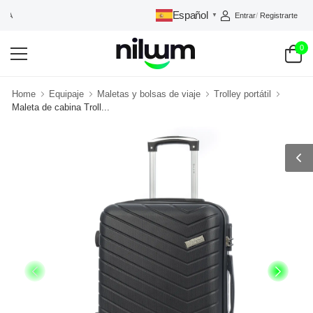
Español
Entrar
/
Registrarte
NILUUM: TU TIENDA DE CONFIANZA
▼
0
Home
Equipaje
Maletas y bolsas de viaje
Trolley portátil
Maleta de cabina Troll...