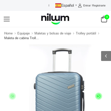
Español
Entrar
/
Registrarte
NILUUM: TU TIENDA DE CONFIANZA
▼
0
Home
Equipaje
Maletas y bolsas de viaje
Trolley portátil
Maleta de cabina Troll...