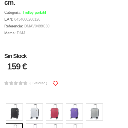
cm.
Categoría:
Trolley portátil
EAN:
8434600268126
Referencia:
DMAV0488C30
Marca:
DAM
Sin Stock
159 €
(0 Valorac.)