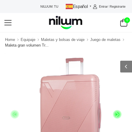
Español
Entrar
/
Registrarte
NILUUM: TU TIENDA DE CONFIANZA
▼
0
Home
Equipaje
Maletas y bolsas de viaje
Juego de maletas
Maleta gran volumen Tr...