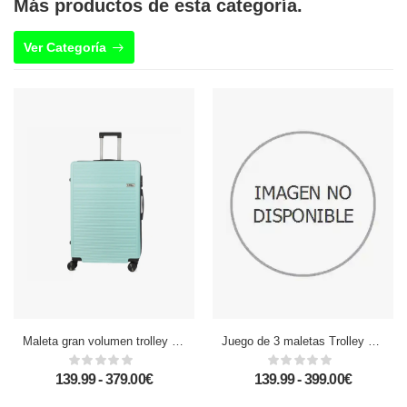
Más productos de esta categoría.
Ver Categoría
Maleta gran volumen trolley rígida ultraligera, de ABS de alta resistencia. Cerradura numérica y 4 ruedas dobles extraíbles y giratorias 360°.
Juego de 3 maletas Trolley extensibles, en material ligero ABS de alta resistencia. Cerradura numérica, 4 ruedas dobles giratorias 360°.
139.99 - 379.00€
139.99 - 399.00€