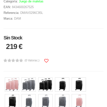
Categoría:
Juego de maletas
EAN:
8434600267525
Referencia:
DMAV0296C95L
Marca:
DAM
Sin Stock
219 €
(0 Valorac.)