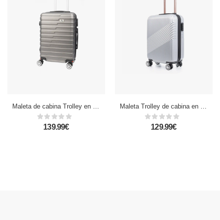
Maleta de cabina Trolley en material ligero de ABS de alta resistencia. Cerradura numérica y 4 ruedas dobles extraíbles y giratorias 360°.
Maleta Trolley de cabina en material ligero, de ABS de alta resistencia. Cerradura numérica, 4 ruedas dobles giratorias 360°.
139.99€
129.99€