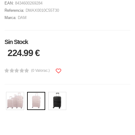
EAN:
8434600269284
Referencia:
DMAX0010C55T30
Marca:
DAM
Sin Stock
224.99 €
(0 Valorac.)