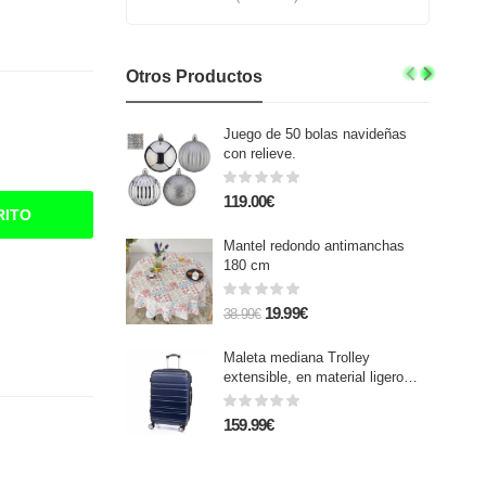
Otros Productos
Juego de 50 bolas navideñas
con relieve.
119.00€
RITO
Mantel redondo antimanchas
180 cm
19.99€
38.99€
Maleta mediana Trolley
extensible, en material ligero
ABS de alta resistencia.
Cerradura numérica, 4 ruedas
159.99€
dobles giratorias 360°.