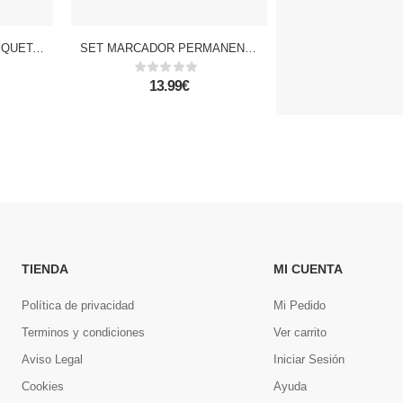
PACK 24 UNIDADES ETIQUETAS ADHESIVAS PERSONALIZABLES DECORADAS DISEÑO NÚMEROS Y SÍMBOLOS (SET 2 UDS)
SET MARCADOR PERMANENTE MINI 6 Uds. COLORES VARIADOS
13.99€
19.99€
TIENDA
MI CUENTA
Política de privacidad
Mi Pedido
Terminos y condiciones
Ver carrito
Aviso Legal
Iniciar Sesión
Cookies
Ayuda