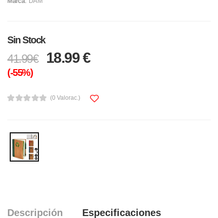
Marca:
DAM
Sin Stock
18.99 €
41.99€
(-55%)
(0 Valorac.)
Descripción
Especificaciones