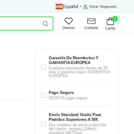
Español
Entrar
/
Registrarte
▼
0
Deseos
Contacto
Carrito
Garantía De Reembolso Y
GARANTÍA EUROPEA
Cualquier devolución dentro de 30
días y garantía según NORMATIVA
EUROPEA
Pago Seguro
REDSYS pago seguro
Envío Standard Gratis Para
Pedidos Superiores A 50€
Dos modelos de envío a elección
del cliente: express (24hrs) /
standard (48/72hrs)