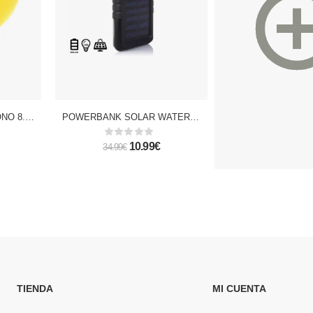
POWERBANK EMOTICONO 8.800mAh + FUNDA. BIG EYES
POWERBANK SOLAR WATERPROOF DE 5.000mAh
10.99€
5.
34.99€
41.99€
TIENDA
MI CUENTA