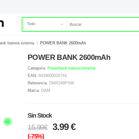
nk bateria externa
POWER BANK 2600mAh
POWER BANK 2600mAh
Categoría:
Powerbank bateria externa
EAN:
8434600028744
Referencia:
DMR248PINK
Marca:
DAM
Sin Stock
3.99 €
15.99€
(-75%)