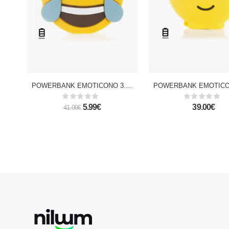
POWERBANK EMOTICONO 3.600mAh LAUGH
5.99€
39.00€
41.99€